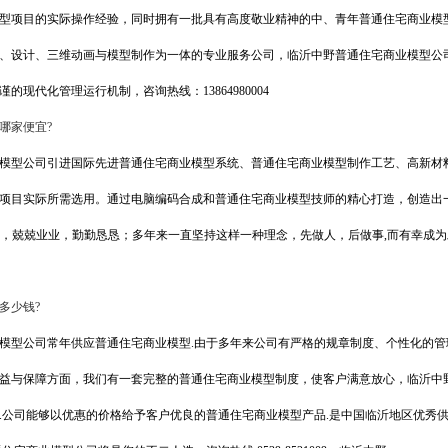
型项目的实际操作经验，同时拥有一批具有高度敬业精神的中、青年普通住宅商业模
、设计、三维动画与模型制作为一体的专业服务公司，临沂中野普通住宅商业模型公司
的现代化管理运行机制，咨询热线：13864980004
哪家便宜?
模型公司引进国际先进普通住宅商业模型系统、普通住宅商业模型制作工艺、高新材
项目实际所需选用。通过电脑编码合成和普通住宅商业模型技师的精心打造，创造出
古训，兢兢业业，勤勤恳恳；多年来一直坚持这样一种理念，先做人，后做事,而有幸成
多少钱?
模型公司常年供应普通住宅商业模型.由于多年来公司有严格的规章制度、个性化的
益与保障方面，我们有一套完整的普通住宅商业模型制度，使客户满意放心，临沂中
.公司能够以优惠的价格给予客户优良的普通住宅商业模型产品.是中国临沂地区优秀