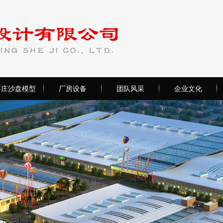
枣庄沙盘模型
厂房设备
团队风采
企业文化