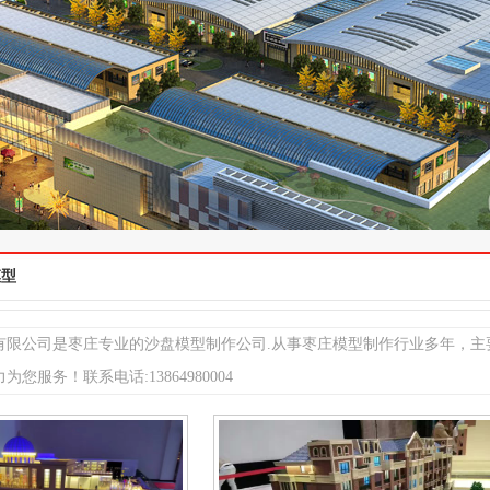
模型
有限公司是枣庄专业的沙盘模型制作公司.从事枣庄模型制作行业多年，主
您服务！联系电话:13864980004