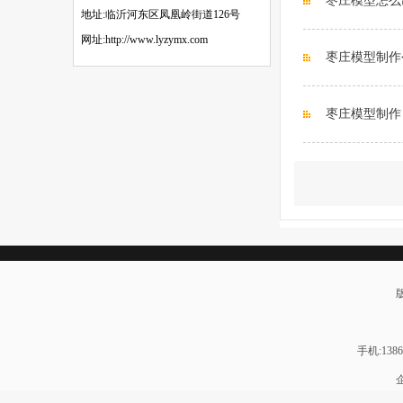
枣庄模型怎么
地址:临沂河东区凤凰岭街道126号
网址:http://www.lyzymx.com
枣庄模型制作
枣庄模型制作
手机:1386