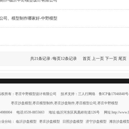
制作-临沂中野模型设计有限公司
公司、模型制作哪家好-中野模型
共21条记录 /每页12条记录
首页
上一页
下一页
尾页
版权所有：枣庄中野模型设计有限公司 技术支持：三人行网络
鲁ICP备17046840号
枣庄沙盘模型,枣庄模型制作,枣庄沙盘制作,枣庄模型公司,枣庄中野模型
4980004 电话:0539-8855663 地址:临沂河东区凤凰岭街道126号 网址:http://www.ly
企业分站：
临沂沙盘模型
枣庄沙盘模型
日照沙盘模型
济宁沙盘模型
潍坊沙盘模